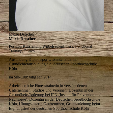
Maxie Detscher
Maxie Detscher
Position
Kursleitung Wirbelsäulenfitness, Functional
Training, Pilates
Ausbildung
Diplomsportwissenschaftlerin,
Grundlehrerausbildung a.d. deutschen Sporthochschule
Köln
im Ski-Club tätig
seit 2014
Arbeitsbereiche
Fitnesstrainerin in verschiedenen
Unternehmen, Studios und Vereinen, Dozentin in der
Gesundheitsförderung bei IPN (Institut für Prävention und
Nachsorge), Dozentin an der Deutschen Sporthochschule
Köln, Übungsleiterin Geräteturnen, Gruppenleitung beim
Eignungstest der deutschen Sporthochschule Köln