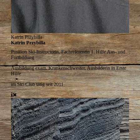
Katrin Przybilla
Katrin Przybilla
Position
Ski-Instructorin, Fachreferentin 1. Hilfe Aus- und
Fortbildung
Ausbildung
exam. Krankenschwester, Ausbilderin in Erste
Hilfe
im Ski-Club tätig
seit 2011