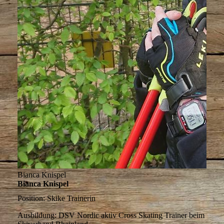
Bianca Knispel
Bianca Knispel
Position:
Skike Trainerin
Ausbildung:
DSV Nordic aktiv Cross Skating Trainer beim