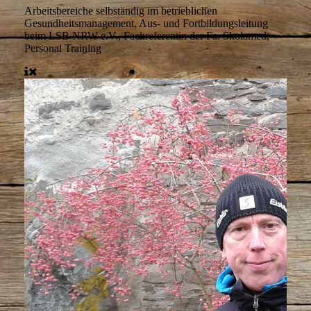
Arbeitsbereiche
selbständig im betrieblichen
Gesundheitsmanagement, Aus- und Fortbildungsleitung
beim LSB NRW e.V., Fachreferentin der Fa. Skolamed,
Personal Training