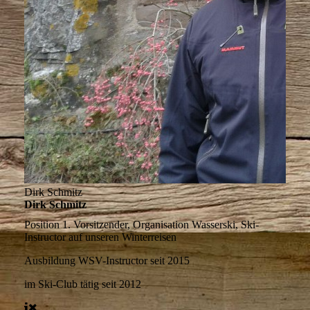
Dirk Schmitz
Dirk Schmitz
Position
1. Vorsitzender, Organisation Wasserski, Ski-
Instructor auf unseren Winterreisen
Ausbildung
WSV-Instructor seit 2015
im Ski-Club tätig
seit 2012