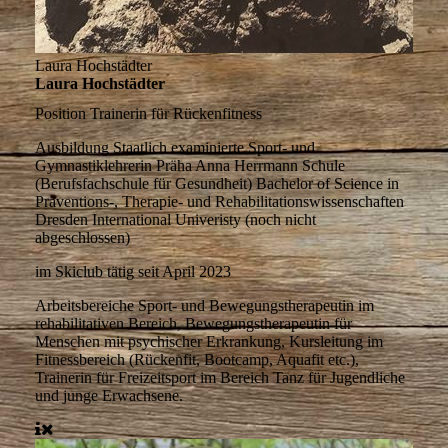
Laura Hochstädter
Laura Hochstädter
Position
Trainerin für Rückenfitness
Ausbildung
Staatlich examinierte Sport- und
Gymnastiklehrerin Präha Anna Herrmann Schule
(Berufsfachschule für Gesundheit) Bachelor of Science in
Präventions-, Therapie- und Rehabilitationswissenschaften
Dresden International Univeristy (noch nicht
abgeschlossen)
im Skiclub tätig seit
April 2023
Arbeitsbereiche
Sport- und Bewegungstherapeutin im
rehabilitativen Bereich, Bewegungstherapeutin für
Menschen mit psychischer Erkrankung, Kursleitung im
Fitnessbereich (Rückenfit, Bootcamp, Aquafit etc.),
Trainerin für Freizeitsport im Bereich Tanz für Jugendliche
und junge Erwachsene.