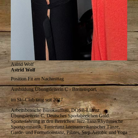
Astrid Wolf
Astrid Wolf
Position
Fit am Nachmittag
Ausbildung
Übungsleiterin C - Breitensport,
im Ski-Club tätig
seit 2017
Arbeitsbereiche
Bürokauffrau, DOSB-Lizenz
Übungsleiterin C, Deutsches Sportabzeichen Gold.
Sporterfahrung in den Bereichen: Jazz-Tanz/Rhythmische
Sportgymnastik, Tuniertanz lateinamerikanischer Tänze,
Garde- und Formationstanz, Pilates, Step-Aerobic und Yoga