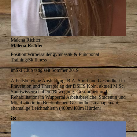
Malena Richter
Malena Richter
Position
Wirbelsäulengymnastik & Functional
Training/Skifitness
imSki-Club tätig
seit Sommer 2019
Arbeitsbereiche
Ausbildung: B.A. Sport und Gesundheit in
Prävention und Therapie an der DSHS Köln, aktuell M.Sc.
Sportwissenschaften (Bewegung, Gesundheit und
Rehabilitation) in Wuppertal Arbeitsbereiche: Studentin und
Mitarbeiterin im Betrieblichen Gesundheitsmanagement,
ehemalige Leichtathletin (400m/400m Hürden)