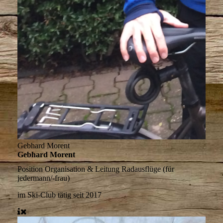
Gebhard Morent
Gebhard Morent
Position
Organisation & Leitung Radausflüge (für
jedermann/-frau)
im Ski-Club tätig
seit 2017