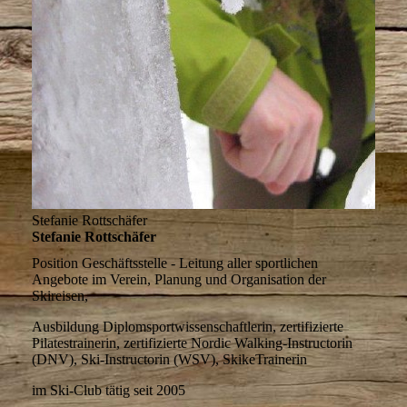
Stefanie Rottschäfer
Stefanie Rottschäfer
Position
Geschäftsstelle - Leitung aller sportlichen
Angebote im Verein, Planung und Organisation der
Skireisen,
Ausbildung
Diplomsportwissenschaftlerin, zertifizierte
Pilatestrainerin, zertifizierte Nordic Walking-Instructorin
(DNV), Ski-Instructorin (WSV), SkikeTrainerin
im Ski-Club tätig
seit 2005