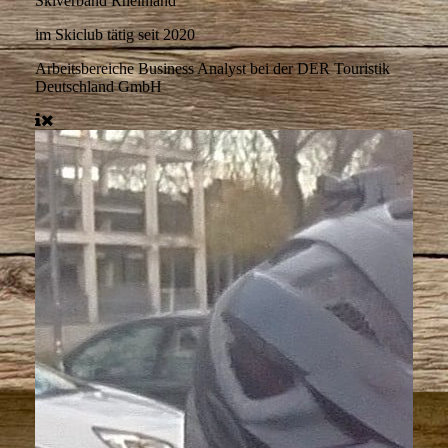
Skiverband Rheinland
im Skiclub tätig seit
2020
Arbeitsbereiche
Business Analyst bei der DER Touristik
Deutschland GmbH