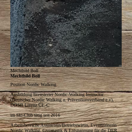
Mechthild Boll
Mechthild Boll
Position
Nordic Walking
Ausbildung
lizensierter Nordic-Walking Instructor
(Deutscher Nordic Walking u. Präventionsverband e.v),
DOSB Lizenz ÜL-C
im Ski-Club tätig
seit 2016
Arbeitsbereiche
Assistentin/Betriebswirtin, Eventtrainerin
Nordic Walking, Gymnastik & Entspannung für die DER