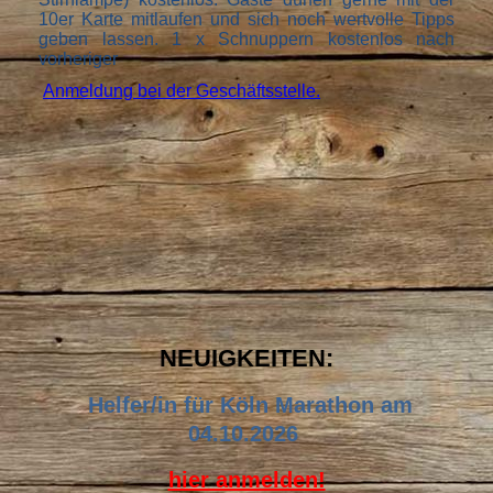
10er Karte mitlaufen und sich noch wertvolle Tipps
geben lassen. 1 x Schnuppern kostenlos nach
vorheriger
Anmeldung bei der Geschäftsstelle.
NEUIGKEITEN:
Helfer/in für Köln Marathon am
04.10.2026
hier anmelden!