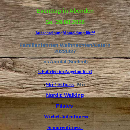
Eventtag in Abenden
Sa. 29.08.2026
Ausschreibung/Anmeldung läuft!
Familienfahrten Weihnachten/Ostern
20226/27
ins Ahrntal (Südtirol)
6 Fahrten im Angebot hier!
(
Ski-) Fitness
- Mix
Nordic Walking
Pilates
Wirbelsäulenfitness
Seniorenfitness