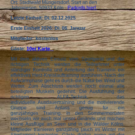
Ort: Stadtwald Müngersdorf, Start an den
Jahnwiesen, 50933 Köln -
Parkinfo hier!
Letzte Einheit: Di. 02.12.2025
Erste Einheit 2026: Di. 06. Januar
Mitglieder: kostenlos
Gäste:
10er Karte
Mit dem aktiven Einsatz vom Sportgerät und der
richtigen Technik werden die Teilnehmer unter
ständiger Kontrolle und Anleitung der Trainerin ein
effektives Herz-Kreislauftraining ausführen. Nach der
Aufwärmphase geht es durch die Natur bei Wind und
Wetter. Zum Abschluss werden noch einmal alle
beteiligten Muskeln gedehnt. Die Ausführung der
richtigen ALFA-Technik, das
individuelle Ausdauertraining und die motivierende
Gruppe sind Anlass genug für ein
ganzjähriges Training. In den Sommermonaten
wechseln wir auch mal unser Gelände und machen
kleine Ausflüge an Seen und in die Wälder Kölns.
Mitglieder trainieren ganzjährig (auch im Winter mit
Stirnlampe) kostenlos. Gäste dürfen gerne mit der